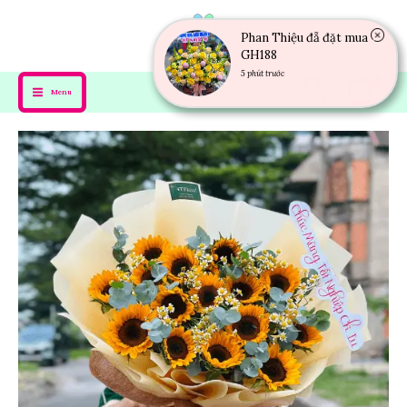
Phan Thiệu đẵ đặt mua
GH188
Menu
5 phút trước