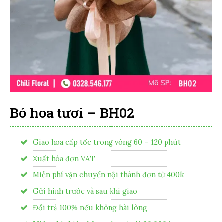
Bó hoa tươi – BH02
Giao hoa cấp tốc trong vòng 60 – 120 phút
Xuất hóa đơn VAT
Miễn phí vận chuyển nội thành đơn từ 400k
Gửi hình trước và sau khi giao
Đổi trả 100% nếu không hài lòng