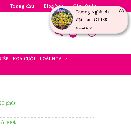
Trang chủ
Blog hoa
Giới thiệu
Dương Nghĩa đẵ
đặt mua GH188
6 phút trước
ĐIỆP
HOA CƯỚI
LOÀI HOA
20 phút
 từ 400k