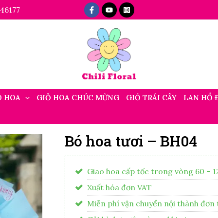
46177
Ó HOA
GIỎ HOA CHÚC MỪNG
GIỎ TRÁI CÂY
LAN HỒ 
Bó hoa tươi – BH04
Giao hoa cấp tốc trong vòng 60 – 1
Xuất hóa đơn VAT
Miễn phí vận chuyển nội thành đơn