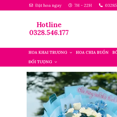
Đặt hoa ngay
7H - 22H
03285
Hotline
0328.546.177
HOA KHAI TRƯƠNG
HOA CHIA BUỒN
B
ĐỐI TƯỢNG