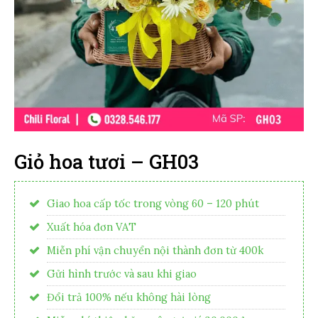
Giỏ hoa tươi – GH03
Giao hoa cấp tốc trong vòng 60 – 120 phút
Xuất hóa đơn VAT
Miễn phí vận chuyển nội thành đơn từ 400k
Gửi hình trước và sau khi giao
Đổi trả 100% nếu không hài lòng