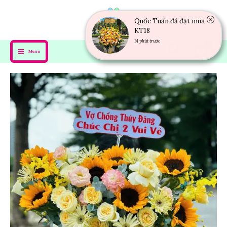
Quốc Tuấn đẵ đặt mua
KT18
Menu
14 phút trước