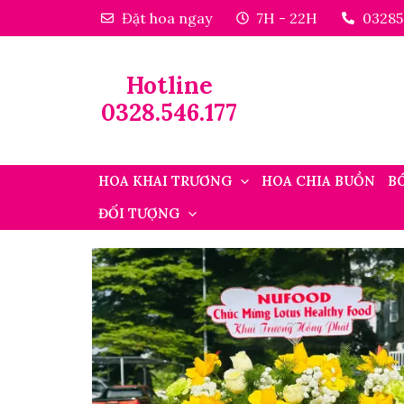
Đặt hoa ngay
7H - 22H
03285
Hotline
0328.546.177
HOA KHAI TRƯƠNG
HOA CHIA BUỒN
B
ĐỐI TƯỢNG