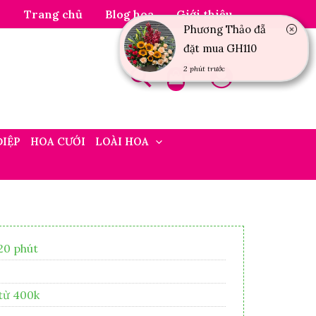
Trang chủ
Blog hoa
Giới thiệu
Phương Thảo đẵ
đặt mua GH110
2 phút trước
ĐIỆP
HOA CƯỚI
LOÀI HOA
20 phút
 từ 400k