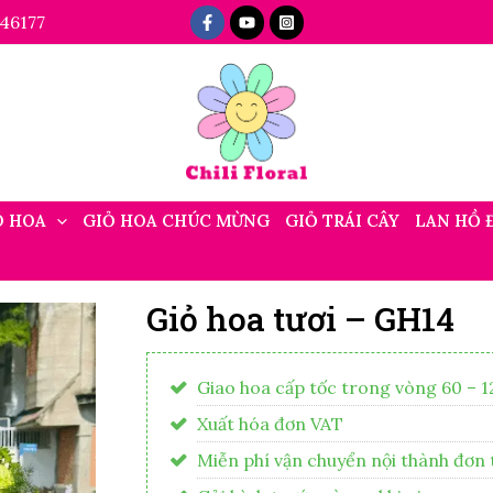
46177
Ó HOA
GIỎ HOA CHÚC MỪNG
GIỎ TRÁI CÂY
LAN HỒ 
Giỏ hoa tươi – GH14
Giao hoa cấp tốc trong vòng 60 – 1
Xuất hóa đơn VAT
Miễn phí vận chuyển nội thành đơn