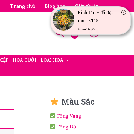
Trang chủ
Blog hoa
Giới thiệu
Bích Thuỷ đẵ đặt
mua KT18
4 phút trước
ĐIỆP
HOA CƯỚI
LOÀI HOA
Màu Sắc
Tông Vàng
Tông Đỏ