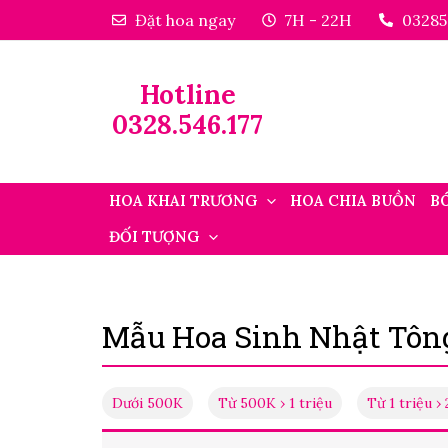
Đặt hoa ngay
7H - 22H
03285
Hotline
0328.546.177
HOA KHAI TRƯƠNG
HOA CHIA BUỒN
B
ĐỐI TƯỢNG
Mẫu Hoa Sinh Nhật Tôn
Dưới 500K
Từ 500K › 1 triệu
Từ 1 triệu › 