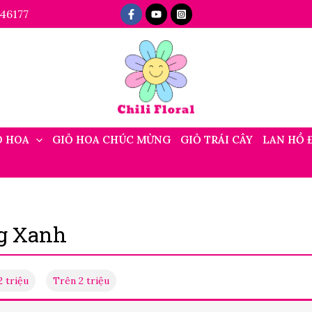
46177
Ó HOA
GIỎ HOA CHÚC MỪNG
GIỎ TRÁI CÂY
LAN HỒ 
g Xanh
2 triệu
Trên 2 triệu